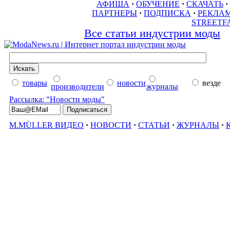
АФИША
·
ОБУЧЕНИЕ
·
СКАЧАТЬ
·
ПАРТНЕРЫ
·
ПОДПИСКА
·
РЕКЛА
STREETF
Все статьи индустрии моды
товары
новости
везде
производители
журналы
Рассылка: "Новости моды"
M.MÜLLER ВИДЕО
·
НОВОСТИ
·
СТАТЬИ
·
ЖУРНАЛЫ
·