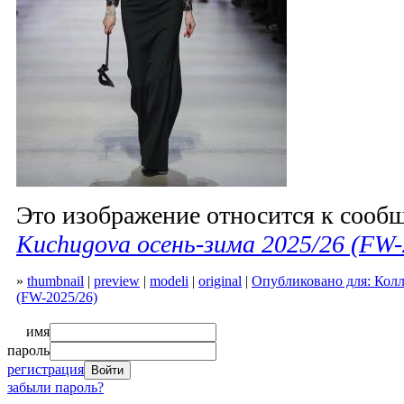
Это изображение относится к соо
Kuchugova осень-зима 2025/26 (FW-
»
thumbnail
|
preview
|
modeli
|
original
|
Опубликовано для: Колл
(FW-2025/26)
имя
пароль
регистрация
забыли пароль?