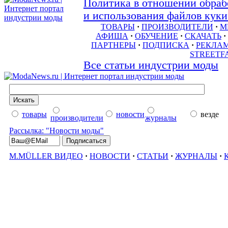
Политика в отношении обраб
и использования файлов куки 
ТОВАРЫ
·
ПРОИЗВОДИТЕЛИ
·
М
АФИША
·
ОБУЧЕНИЕ
·
СКАЧАТЬ
·
ПАРТНЕРЫ
·
ПОДПИСКА
·
РЕКЛА
STREETF
Все статьи индустрии моды
товары
новости
везде
производители
журналы
Рассылка: "Новости моды"
M.MÜLLER ВИДЕО
·
НОВОСТИ
·
СТАТЬИ
·
ЖУРНАЛЫ
·