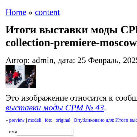
Home
»
content
Итоги выставки моды CPM
collection-premiere-moscow
Автор: admin, дата: 25 Февраль, 202
Это изображение относится к соо
выставки моды CPM № 43
.
»
preview
|
modeli
|
foto
|
original
|
Опубликовано для: Итоги вы
имя