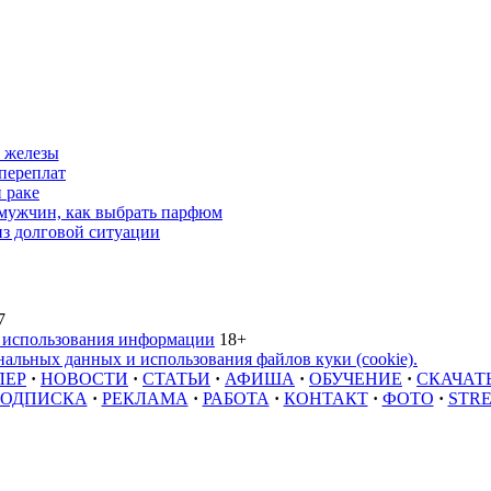
 железы
переплат
 раке
 мужчин, как выбрать парфюм
из долговой ситуации
7
 использования информации
18+
альных данных и использования файлов куки (cookie).
ЛЕР
·
НОВОСТИ
·
СТАТЬИ
·
АФИША
·
ОБУЧЕНИЕ
·
СКАЧАТ
ОДПИСКА
·
РЕКЛАМА
·
РАБОТА
·
КОНТАКТ
·
ФОТО
·
STR