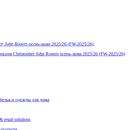
er John Rogers осень-зима 2025/26 (FW-2025/26)
.
кция Christopher John Rogers осень-зима 2025/26 (FW-2025/26)
белья и одежды для дома
etail solutions
алгоритм