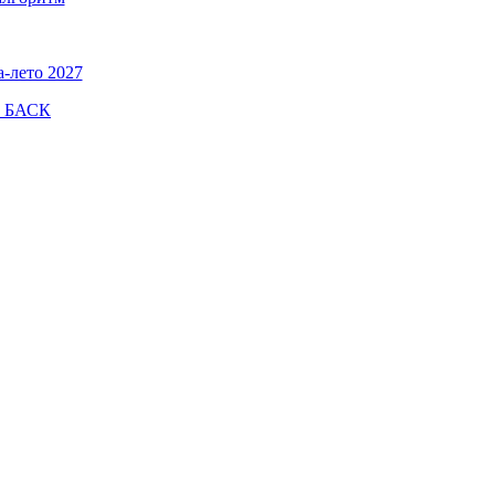
а-лето 2027
а БАСК