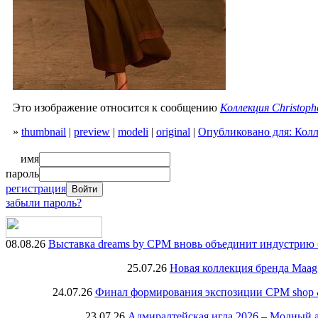
Это изображение относится к сообщению
Коллекция Christoph
»
thumbnail
|
preview
|
modeli
|
original
|
Опубликовано для: Колле
имя
пароль
регистрация
забыли пароль?
08.08.26
Выставка dreams by CPM вновь объединит индустрию 
25.07.26
Новая коллекция бренда Maag
24.07.26
Финал формирования экспозиции CPM shop & r
23.07.26
Адмиралтейская игла 2026 – Модный 