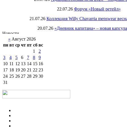
22.07.26
Форум «Новый ретейл»
21.07.26
Коллекция Willy Chavarria menswear весн
20.07.26
«Дневник капитана» – новая капсул
«
Август 2026
пн
вт
ср
чт
пт
сб
вс
1
2
3
4
5
6
7
8
9
10
11
12
13
14
15
16
17
18
19
20
21
22
23
24
25
26
27
28
29
30
31