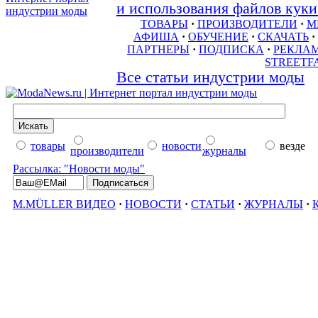
и использования файлов куки 
ТОВАРЫ
·
ПРОИЗВОДИТЕЛИ
·
М
АФИША
·
ОБУЧЕНИЕ
·
СКАЧАТЬ
·
ПАРТНЕРЫ
·
ПОДПИСКА
·
РЕКЛА
STREETF
Все статьи индустрии моды
товары
новости
везде
производители
журналы
Рассылка: "Новости моды"
M.MÜLLER ВИДЕО
·
НОВОСТИ
·
СТАТЬИ
·
ЖУРНАЛЫ
·