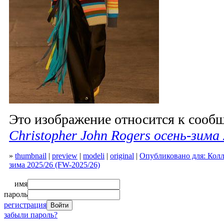
Это изображение относится к соо
Christopher John Rogers осень-зима
»
thumbnail
|
preview
|
modeli
|
original
|
Опубликовано для: Колле
зима 2025/26 (FW-2025/26)
имя
пароль
регистрация
забыли пароль?