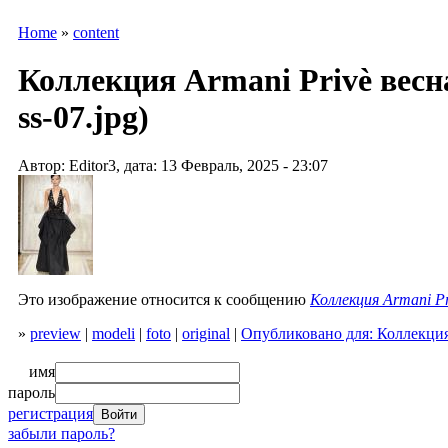
Home
»
content
Коллекция Armani Privè весна
ss-07.jpg)
Автор: Editor3, дата: 13 Февраль, 2025 - 23:07
Это изображение относится к сообщению
Коллекция Armani Pr
»
preview
|
modeli
|
foto
|
original
|
Опубликовано для: Коллекция 
имя
пароль
регистрация
забыли пароль?