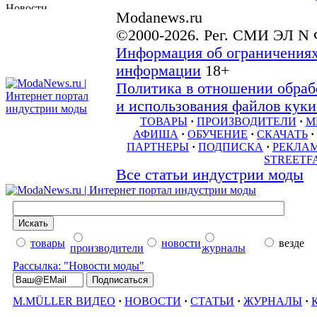
Modanews.ru
©2000-2026. Рег. СМИ ЭЛ N 
Информация об ограничениях
информации
18+
Политика в отношении обраб
и использования файлов куки 
ТОВАРЫ
·
ПРОИЗВОДИТЕЛИ
·
М
АФИША
·
ОБУЧЕНИЕ
·
СКАЧАТЬ
·
ПАРТНЕРЫ
·
ПОДПИСКА
·
РЕКЛА
STREETF
Все статьи индустрии моды
товары
новости
везде
производители
журналы
Рассылка: "Новости моды"
M.MÜLLER ВИДЕО
·
НОВОСТИ
·
СТАТЬИ
·
ЖУРНАЛЫ
·