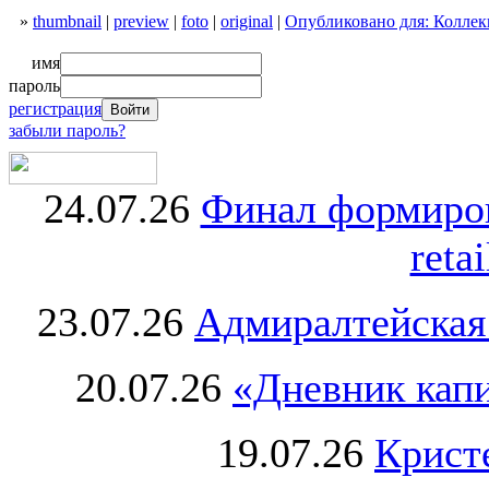
»
thumbnail
|
preview
|
foto
|
original
|
Опубликовано для: Коллекц
имя
пароль
регистрация
забыли пароль?
24.07.26
Финал формиро
retai
23.07.26
Адмиралтейская
20.07.26
«Дневник капи
19.07.26
Крист