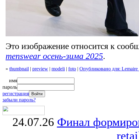
Это изображение относится к соо
menswear осень-зима 2025
.
»
thumbnail
|
preview
|
modeli
|
foto
|
Опубликовано для: Lemaire
имя
пароль
регистрация
забыли пароль?
24.07.26
Финал формиро
retai