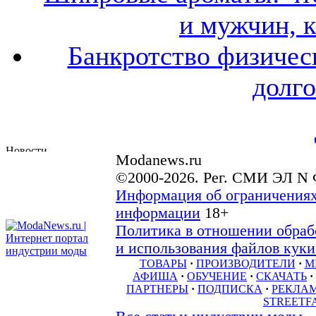
и мужчин, 
Банкротство физичес
долго
Modanews.ru
©2000-2026. Рег. СМИ ЭЛ N 
Информация об ограничениях
информации
18+
Политика в отношении обраб
и использования файлов куки 
ТОВАРЫ
·
ПРОИЗВОДИТЕЛИ
·
М
АФИША
·
ОБУЧЕНИЕ
·
СКАЧАТЬ
·
ПАРТНЕРЫ
·
ПОДПИСКА
·
РЕКЛА
STREETF