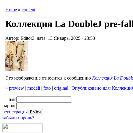
Home
»
content
Коллекция La DoubleJ pre-fall 
Автор: Editor3, дата: 13 Январь, 2025 - 23:53
Это изображение относится к сообщению
Коллекция La DoubleJ
»
preview
|
modeli
|
foto
|
original
|
Опубликовано для: Коллекция 
имя
пароль
регистрация
забыли пароль?