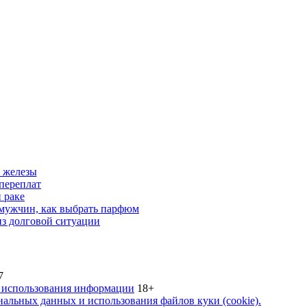
 железы
переплат
 раке
 мужчин, как выбрать парфюм
из долговой ситуации
7
 использования информации
18+
альных данных и использования файлов куки (cookie).