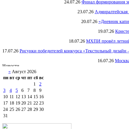
24.07.26
Финал формирования экс
23.07.26
Адмиралтейская 
20.07.26
«Дневник капи
19.07.26
Кристе
18.07.26
МХПИ провёл летний 
17.07.26
Рисунки победителей конкурса «Текстильный дизайн –
16.07.26
Москва
«
Август 2026
пн
вт
ср
чт
пт
сб
вс
1
2
3
4
5
6
7
8
9
10
11
12
13
14
15
16
17
18
19
20
21
22
23
24
25
26
27
28
29
30
31