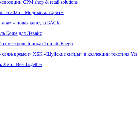
позиции CPM shop & retail solutions
игла 2026 – Модный алгоритм
тана» – новая капсула БАСК
ль Коше для Левайс
семестровый показ Toro de Fuego
 связь времен» ХБК «Шуйские ситцы» в коллекции текстиля Yer
. Лето. Bee-Together