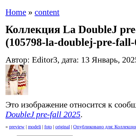
Home
»
content
Коллекция La DoubleJ pre-
(105798-la-doublej-pre-fall-
Автор: Editor3, дата: 13 Январь, 202
Это изображение относится к соо
DoubleJ pre-fall 2025
.
»
preview
|
modeli
|
foto
|
original
|
Опубликовано для: Коллекция 