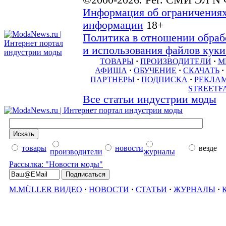
©2000-2026. Рег. СМИ ЭЛ N 
Информация об ограничениях
информации
18+
Политика в отношении обраб
и использования файлов куки 
ТОВАРЫ
·
ПРОИЗВОДИТЕЛИ
·
М
АФИША
·
ОБУЧЕНИЕ
·
СКАЧАТЬ
·
ПАРТНЕРЫ
·
ПОДПИСКА
·
РЕКЛА
STREETF
Все статьи индустрии моды
товары
новости
везде
производители
журналы
Рассылка: "Новости моды"
M.MÜLLER ВИДЕО
·
НОВОСТИ
·
СТАТЬИ
·
ЖУРНАЛЫ
·