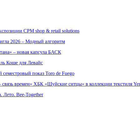
позиции CPM shop & retail solutions
игла 2026 – Модный алгоритм
тана» – новая капсула БАСК
ль Коше для Левайс
семестровый показ Toro de Fuego
 связь времен» ХБК «Шуйские ситцы» в коллекции текстиля Yer
. Лето. Bee-Together