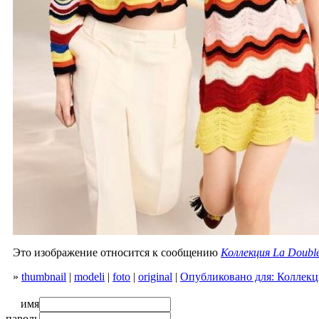
Это изображение относится к сообщению
Коллекция La DoubleJ
»
thumbnail
|
modeli
|
foto
|
original
|
Опубликовано для: Коллекция
имя
пароль