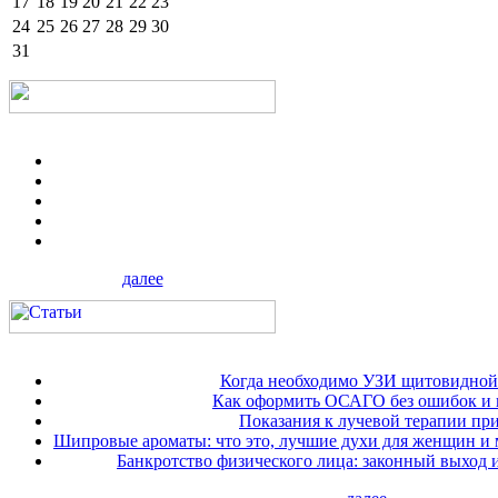
17
18
19
20
21
22
23
24
25
26
27
28
29
30
31
далее
Когда необходимо УЗИ щитовидной
Как оформить ОСАГО без ошибок и 
Показания к лучевой терапии при
Шипровые ароматы: что это, лучшие духи для женщин и
Банкротство физического лица: законный выход 