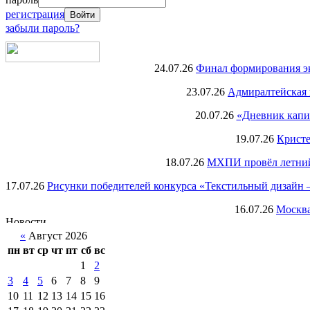
регистрация
забыли пароль?
24.07.26
Финал формирования экс
23.07.26
Адмиралтейская 
20.07.26
«Дневник капи
19.07.26
Кристе
18.07.26
МХПИ провёл летний 
17.07.26
Рисунки победителей конкурса «Текстильный дизайн –
16.07.26
Москва
«
Август 2026
пн
вт
ср
чт
пт
сб
вс
1
2
3
4
5
6
7
8
9
10
11
12
13
14
15
16