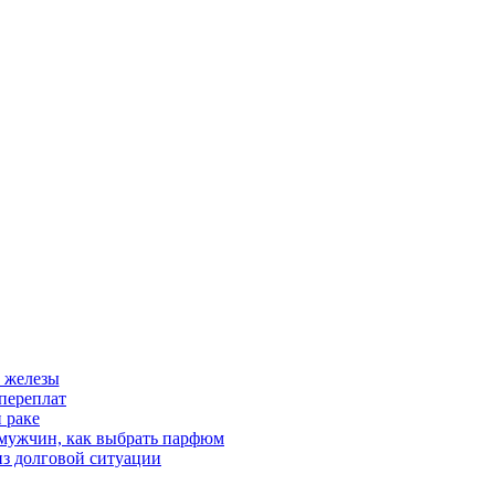
 железы
переплат
 раке
 мужчин, как выбрать парфюм
из долговой ситуации