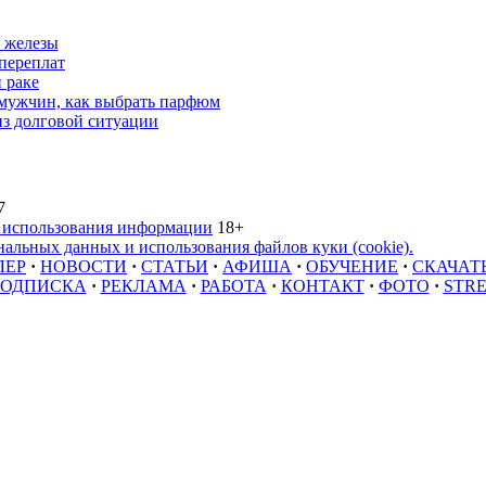
 железы
переплат
 раке
 мужчин, как выбрать парфюм
из долговой ситуации
7
 использования информации
18+
альных данных и использования файлов куки (cookie).
ЛЕР
·
НОВОСТИ
·
СТАТЬИ
·
АФИША
·
ОБУЧЕНИЕ
·
СКАЧАТ
ОДПИСКА
·
РЕКЛАМА
·
РАБОТА
·
КОНТАКТ
·
ФОТО
·
STR