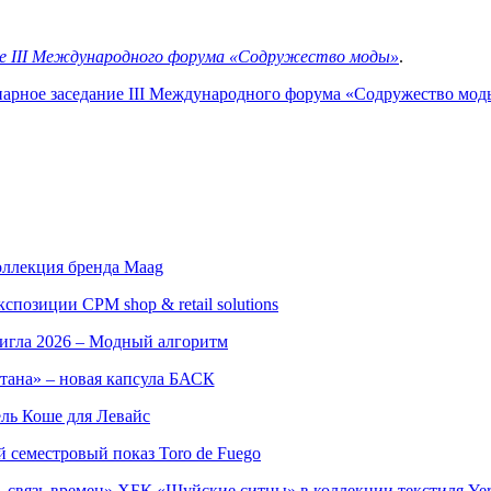
ие III Международного форума «Содружество моды»
.
нарное заседание III Международного форума «Содружество мод
оллекция бренда Maag
позиции CPM shop & retail solutions
игла 2026 – Модный алгоритм
тана» – новая капсула БАСК
ль Коше для Левайс
семестровый показ Toro de Fuego
 связь времен» ХБК «Шуйские ситцы» в коллекции текстиля Yer