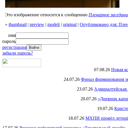
Это изображение относится к сообщению
Пленарное заседан
»
thumbnail
|
preview
|
modeli
|
original
|
Опубликовано для: Пле
имя
пароль
регистрация
забыли пароль?
07.08.26
Новая к
24.07.26
Финал формирования экс
23.07.26
Адмиралтейская 
20.07.26
«Дневник капи
19.07.26
Кристе
18.07.26
МХПИ провёл летний 
17.07.26
Рисунки победителей конкурса «Текстильный дизайн –