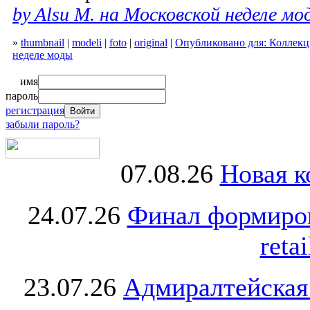
by Alsu M. на Московской неделе мо
»
thumbnail
|
modeli
|
foto
|
original
|
Опубликовано для: Коллекци
неделе моды
имя
пароль
регистрация
забыли пароль?
07.08.26
Новая к
24.07.26
Финал формиро
retai
23.07.26
Адмиралтейская