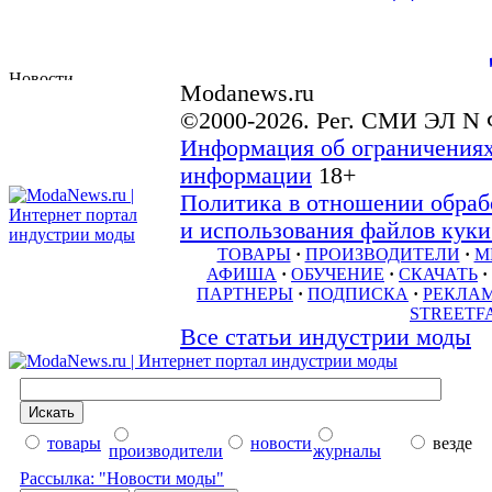
Modanews.ru
©2000-2026. Рег. СМИ ЭЛ N 
Информация об ограничениях
информации
18+
Политика в отношении обраб
и использования файлов куки 
ТОВАРЫ
·
ПРОИЗВОДИТЕЛИ
·
М
АФИША
·
ОБУЧЕНИЕ
·
СКАЧАТЬ
·
ПАРТНЕРЫ
·
ПОДПИСКА
·
РЕКЛА
STREETF
Все статьи индустрии моды
товары
новости
везде
производители
журналы
Рассылка: "Новости моды"