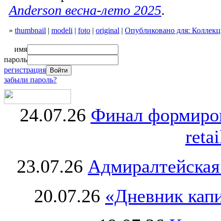
Anderson весна-лето 2025
.
»
thumbnail
|
modeli
|
foto
|
original
|
Опубликовано для: Коллекц
имя
пароль
регистрация
забыли пароль?
24.07.26
Финал формиро
retai
23.07.26
Адмиралтейская
20.07.26
«Дневник капи