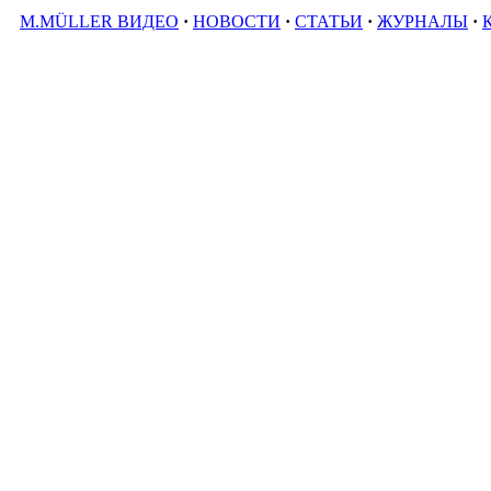
M.MÜLLER ВИДЕО
·
НОВОСТИ
·
СТАТЬИ
·
ЖУРНАЛЫ
·