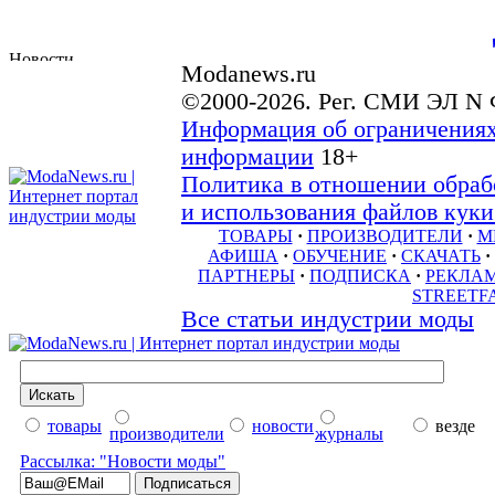
Modanews.ru
©2000-2026. Рег. СМИ ЭЛ N 
Информация об ограничениях
информации
18+
Политика в отношении обраб
и использования файлов куки 
ТОВАРЫ
·
ПРОИЗВОДИТЕЛИ
·
М
АФИША
·
ОБУЧЕНИЕ
·
СКАЧАТЬ
·
ПАРТНЕРЫ
·
ПОДПИСКА
·
РЕКЛА
STREETF
Все статьи индустрии моды
товары
новости
везде
производители
журналы
Рассылка: "Новости моды"