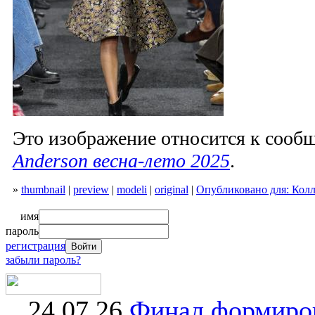
Это изображение относится к соо
Anderson весна-лето 2025
.
»
thumbnail
|
preview
|
modeli
|
original
|
Опубликовано для: Колл
имя
пароль
регистрация
забыли пароль?
24.07.26
Финал формиро