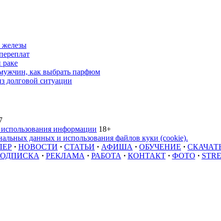
 железы
переплат
 раке
 мужчин, как выбрать парфюм
из долговой ситуации
7
 использования информации
18+
альных данных и использования файлов куки (cookie).
ЛЕР
·
НОВОСТИ
·
СТАТЬИ
·
АФИША
·
ОБУЧЕНИЕ
·
СКАЧАТ
ОДПИСКА
·
РЕКЛАМА
·
РАБОТА
·
КОНТАКТ
·
ФОТО
·
STR