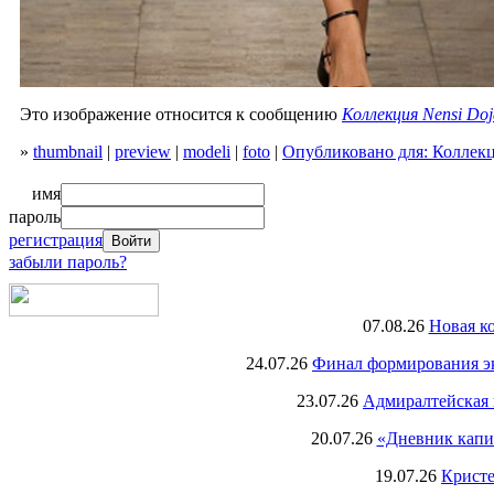
Это изображение относится к сообщению
Коллекция Nensi Doj
»
thumbnail
|
preview
|
modeli
|
foto
|
Опубликовано для: Коллекц
имя
пароль
регистрация
забыли пароль?
07.08.26
Новая к
24.07.26
Финал формирования экс
23.07.26
Адмиралтейская 
20.07.26
«Дневник капи
19.07.26
Кристе