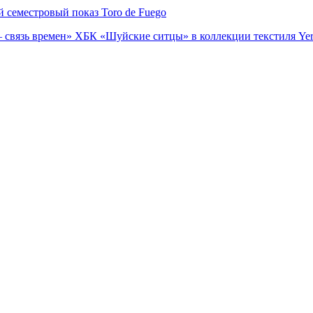
семестровый показ Toro de Fuego
 связь времен» ХБК «Шуйские ситцы» в коллекции текстиля Yer