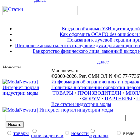
Когда необходимо УЗИ щитовидной
Как оформить ОСАГО без ошибок и 
Показания к лучевой терапии при
Шипровые ароматы: что это, лучшие духи для женщин и
Банкротство физического лица: законный выход 
далее
Modanews.ru
©2000-2026. Рег. СМИ ЭЛ N ФС 77-7736
Информация об ограничениях и порядок
Политика в отношении обработки персон
ТОВАРЫ
·
ПРОИЗВОДИТЕЛИ
·
МЮЛ
·
ФОРУМ
·
ПАРТНЕРЫ
·
П
Все статьи индустрии моды
товары
новости
везде
производители
журналы