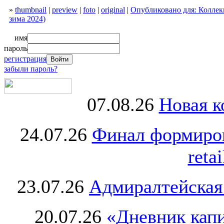
»
thumbnail
|
preview
|
foto
|
original
|
Опубликовано для: Коллекц
зима 2024)
имя
пароль
регистрация
забыли пароль?
07.08.26
Новая к
24.07.26
Финал формиро
retai
23.07.26
Адмиралтейская
20.07.26
«Дневник капи