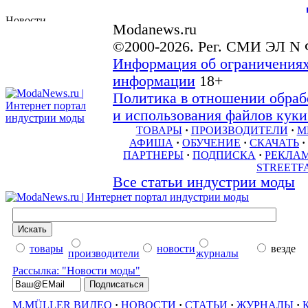
Modanews.ru
©2000-2026. Рег. СМИ ЭЛ N 
Информация об ограничениях
информации
18+
Политика в отношении обраб
и использования файлов куки 
ТОВАРЫ
·
ПРОИЗВОДИТЕЛИ
·
М
АФИША
·
ОБУЧЕНИЕ
·
СКАЧАТЬ
·
ПАРТНЕРЫ
·
ПОДПИСКА
·
РЕКЛА
STREETF
Все статьи индустрии моды
товары
новости
везде
производители
журналы
Рассылка: "Новости моды"
M.MÜLLER ВИДЕО
·
НОВОСТИ
·
СТАТЬИ
·
ЖУРНАЛЫ
·