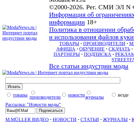
©2000-2026. Рег. СМИ ЭЛ N 
Информация об ограничениях
информации
18+
Политика в отношении обраб
и использования файлов куки 
ТОВАРЫ
·
ПРОИЗВОДИТЕЛИ
·
М
АФИША
·
ОБУЧЕНИЕ
·
СКАЧАТЬ
·
ПАРТНЕРЫ
·
ПОДПИСКА
·
РЕКЛА
STREETF
Все статьи индустрии моды
товары
новости
везде
производители
журналы
Рассылка: "Новости моды"
M.MÜLLER ВИДЕО
·
НОВОСТИ
·
СТАТЬИ
·
ЖУРНАЛЫ
·