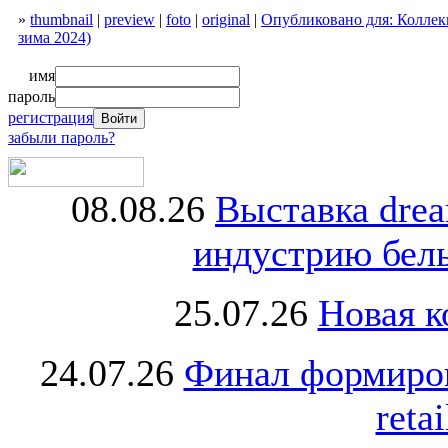
»
thumbnail
|
preview
|
foto
|
original
|
Опубликовано для: Коллекц
зима 2024)
имя
пароль
регистрация
забыли пароль?
08.08.26
Выставка dre
индустрию бель
25.07.26
Новая к
24.07.26
Финал формиро
retai