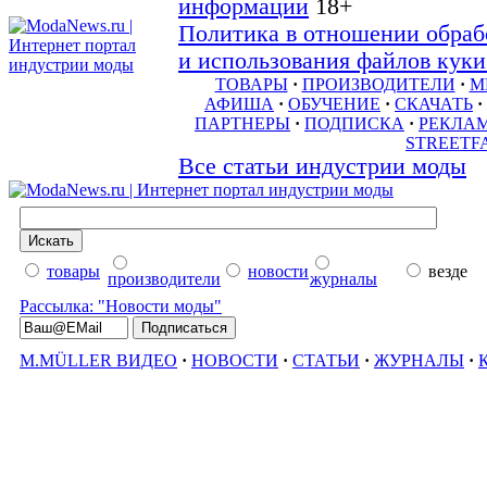
информации
18+
Политика в отношении обраб
и использования файлов куки 
ТОВАРЫ
·
ПРОИЗВОДИТЕЛИ
·
М
АФИША
·
ОБУЧЕНИЕ
·
СКАЧАТЬ
·
ПАРТНЕРЫ
·
ПОДПИСКА
·
РЕКЛА
STREETF
Все статьи индустрии моды
товары
новости
везде
производители
журналы
Рассылка: "Новости моды"
M.MÜLLER ВИДЕО
·
НОВОСТИ
·
СТАТЬИ
·
ЖУРНАЛЫ
·