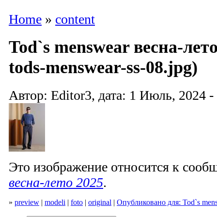
Home
»
content
Tod`s menswear весна-лето
tods-menswear-ss-08.jpg)
Автор: Editor3, дата: 1 Июль, 2024 -
Это изображение относится к соо
весна-лето 2025
.
»
preview
|
modeli
|
foto
|
original
|
Опубликовано для: Tod`s mens