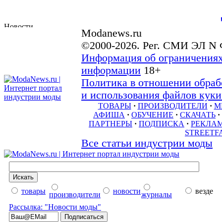
Modanews.ru
©2000-2026. Рег. СМИ ЭЛ N 
Информация об ограничениях
информации
18+
Политика в отношении обраб
и использования файлов куки 
ТОВАРЫ
·
ПРОИЗВОДИТЕЛИ
·
М
АФИША
·
ОБУЧЕНИЕ
·
СКАЧАТЬ
·
ПАРТНЕРЫ
·
ПОДПИСКА
·
РЕКЛА
STREETF
Все статьи индустрии моды
товары
новости
везде
производители
журналы
Рассылка: "Новости моды"