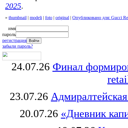
2025
.
»
thumbnail
|
modeli
|
foto
|
original
|
Опубликовано для: Gucci Re
имя
пароль
регистрация
забыли пароль?
24.07.26
Финал формиро
retai
23.07.26
Адмиралтейская
20.07.26
«Дневник капи