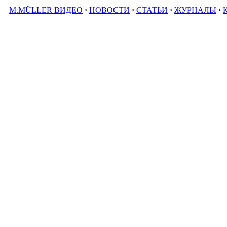
M.MÜLLER ВИДЕО
·
НОВОСТИ
·
СТАТЬИ
·
ЖУРНАЛЫ
·