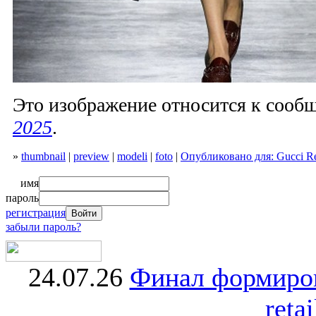
Это изображение относится к соо
2025
.
»
thumbnail
|
preview
|
modeli
|
foto
|
Опубликовано для: Gucci Re
имя
пароль
регистрация
забыли пароль?
24.07.26
Финал формиро
retai