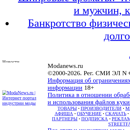
и мужчин, 
Банкротство физичес
долго
Modanews.ru
©2000-2026. Рег. СМИ ЭЛ N 
Информация об ограничениях
информации
18+
Политика в отношении обраб
и использования файлов куки 
ТОВАРЫ
·
ПРОИЗВОДИТЕЛИ
·
М
АФИША
·
ОБУЧЕНИЕ
·
СКАЧАТЬ
·
ПАРТНЕРЫ
·
ПОДПИСКА
·
РЕКЛА
STREETF