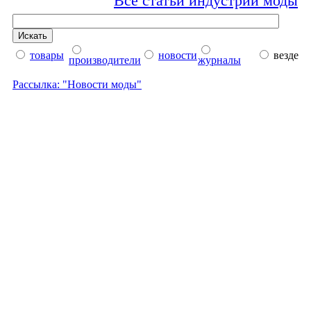
Все статьи индустрии моды
товары
новости
везде
производители
журналы
Рассылка: "Новости моды"
M.MÜLLER ВИДЕО
·
НОВОСТИ
·
СТАТЬИ
·
ЖУРНАЛЫ
·