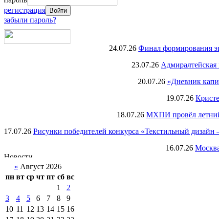
регистрация
забыли пароль?
24.07.26
Финал формирования экс
23.07.26
Адмиралтейская 
20.07.26
«Дневник капи
19.07.26
Кристе
18.07.26
МХПИ провёл летний 
17.07.26
Рисунки победителей конкурса «Текстильный дизайн –
16.07.26
Москва
«
Август 2026
пн
вт
ср
чт
пт
сб
вс
1
2
3
4
5
6
7
8
9
10
11
12
13
14
15
16