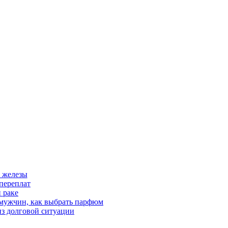
 железы
переплат
 раке
 мужчин, как выбрать парфюм
из долговой ситуации