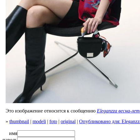
Это изображение относится к сообщению
Eleganzza весна-лет
»
thumbnail
|
modeli
|
foto
|
original
|
Опубликовано для: Eleganzz
имя
пароль