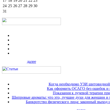
17
18
19
20
21
22
23
24
25
26
27
28
29
30
31
далее
Когда необходимо УЗИ щитовидной
Как оформить ОСАГО без ошибок и 
Показания к лучевой терапии при
Шипровые ароматы: что это, лучшие духи для женщин и
Банкротство физического лица: законный выход 