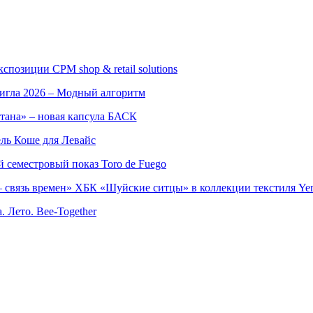
позиции CPM shop & retail solutions
игла 2026 – Модный алгоритм
тана» – новая капсула БАСК
ль Коше для Левайс
семестровый показ Toro de Fuego
 связь времен» ХБК «Шуйские ситцы» в коллекции текстиля Yer
. Лето. Bee-Together