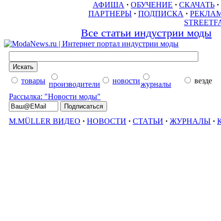
АФИША
·
ОБУЧЕНИЕ
·
СКАЧАТЬ
·
ПАРТНЕРЫ
·
ПОДПИСКА
·
РЕКЛА
STREETF
Все статьи индустрии моды
товары
новости
везде
производители
журналы
Рассылка: "Новости моды"
M.MÜLLER ВИДЕО
·
НОВОСТИ
·
СТАТЬИ
·
ЖУРНАЛЫ
·