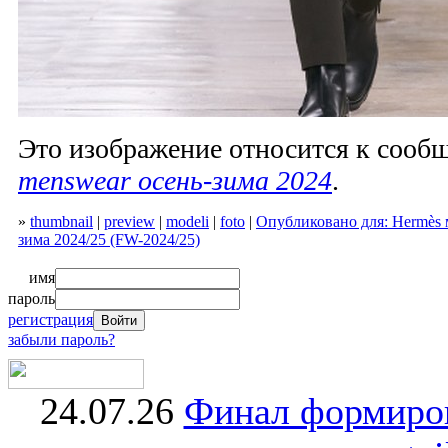
Это изображение относится к соо
menswear осень-зима 2024
.
»
thumbnail
|
preview
|
modeli
|
foto
|
Опубликовано для: Hermès 
зима 2024/25 (FW-2024/25)
имя
пароль
регистрация
забыли пароль?
24.07.26
Финал формиро