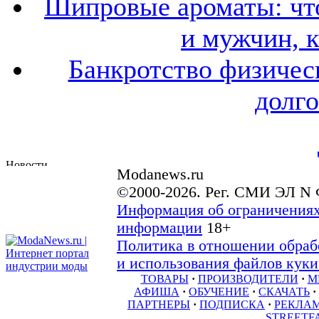
Шипровые ароматы: что
и мужчин, 
Банкротство физичес
долго
Modanews.ru
©2000-2026. Рег. СМИ ЭЛ N 
Информация об ограничениях
информации
18+
Политика в отношении обраб
и использования файлов куки 
ТОВАРЫ
·
ПРОИЗВОДИТЕЛИ
·
М
АФИША
·
ОБУЧЕНИЕ
·
СКАЧАТЬ
·
ПАРТНЕРЫ
·
ПОДПИСКА
·
РЕКЛА
STREETF