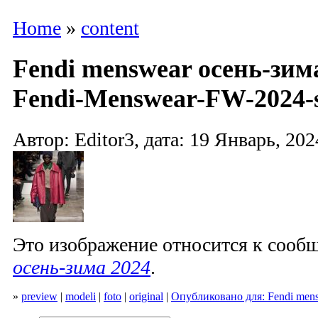
Home
»
content
Fendi menswear осень-зима
Fendi-Menswear-FW-2024-s
Автор: Editor3, дата: 19 Январь, 202
Это изображение относится к соо
осень-зима 2024
.
»
preview
|
modeli
|
foto
|
original
|
Опубликовано для: Fendi men