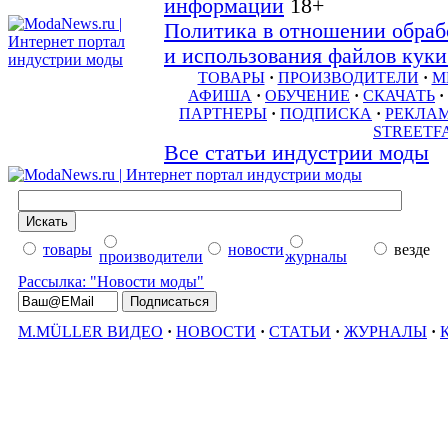
информации
18+
Политика в отношении обраб
и использования файлов куки 
ТОВАРЫ
·
ПРОИЗВОДИТЕЛИ
·
М
АФИША
·
ОБУЧЕНИЕ
·
СКАЧАТЬ
·
ПАРТНЕРЫ
·
ПОДПИСКА
·
РЕКЛА
STREETF
Все статьи индустрии моды
товары
новости
везде
производители
журналы
Рассылка: "Новости моды"
M.MÜLLER ВИДЕО
·
НОВОСТИ
·
СТАТЬИ
·
ЖУРНАЛЫ
·