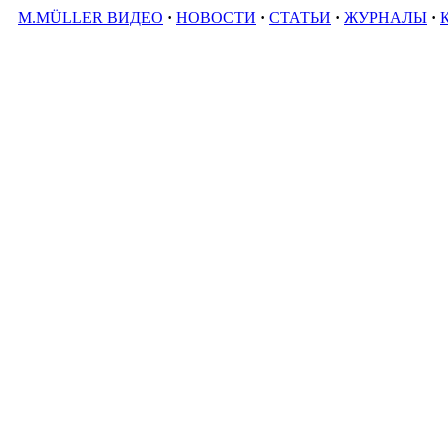
M.MÜLLER ВИДЕО
·
НОВОСТИ
·
СТАТЬИ
·
ЖУРНАЛЫ
·