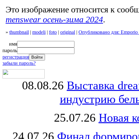
Это изображение относится к соо
menswear осень-зима 2024
.
»
thumbnail
|
modeli
|
foto
|
original
|
Опубликовано для: Emporio 
имя
пароль
регистрация
забыли пароль?
08.08.26
Выставка dre
индустрию бель
25.07.26
Новая к
24.07.26
Финал формиро