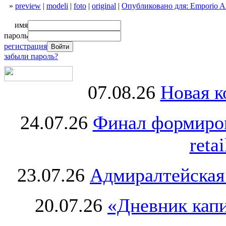
»
preview
|
modeli
|
foto
|
original
|
Опубликовано для: Emporio A
имя
пароль
регистрация
забыли пароль?
07.08.26
Новая к
24.07.26
Финал формиро
retai
23.07.26
Адмиралтейская
20.07.26
«Дневник капи