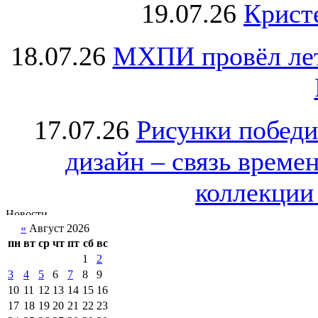
19.07.26
Крист
18.07.26
МХПИ провёл лет
17.07.26
Рисунки победи
дизайн – связь врем
коллекции 
«
Август 2026
пн
вт
ср
чт
пт
сб
вс
1
2
3
4
5
6
7
8
9
10
11
12
13
14
15
16
17
18
19
20
21
22
23