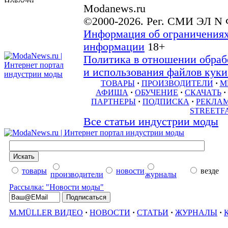
Modanews.ru
©2000-2026. Рег. СМИ ЭЛ N 
Информация об ограничениях
информации
18+
Политика в отношении обраб
и использования файлов куки 
ТОВАРЫ
·
ПРОИЗВОДИТЕЛИ
·
М
АФИША
·
ОБУЧЕНИЕ
·
СКАЧАТЬ
·
ПАРТНЕРЫ
·
ПОДПИСКА
·
РЕКЛА
STREETF
Все статьи индустрии моды
товары
новости
везде
производители
журналы
Рассылка: "Новости моды"
M.MÜLLER ВИДЕО
·
НОВОСТИ
·
СТАТЬИ
·
ЖУРНАЛЫ
·