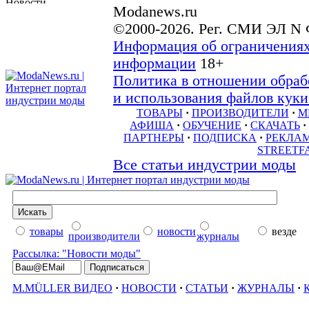
Modanews.ru
©2000-2026. Рег. СМИ ЭЛ N 
Информация об ограничениях
информации
18+
Политика в отношении обраб
и использования файлов куки 
ТОВАРЫ
·
ПРОИЗВОДИТЕЛИ
·
М
АФИША
·
ОБУЧЕНИЕ
·
СКАЧАТЬ
·
ПАРТНЕРЫ
·
ПОДПИСКА
·
РЕКЛА
STREETF
Все статьи индустрии моды
товары
новости
везде
производители
журналы
Рассылка: "Новости моды"
M.MÜLLER ВИДЕО
·
НОВОСТИ
·
СТАТЬИ
·
ЖУРНАЛЫ
·