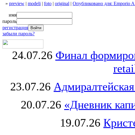
»
preview
|
modeli
|
foto
|
original
|
Опубликовано для: Emporio A
имя
пароль
регистрация
забыли пароль?
24.07.26
Финал формиро
retai
23.07.26
Адмиралтейская
20.07.26
«Дневник капи
19.07.26
Крист