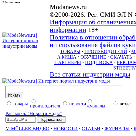
Modanews.ru
©2000-2026. Рег. СМИ ЭЛ N 
Информация об ограничениях
информации
18+
Политика в отношении обраб
и использования файлов куки 
ТОВАРЫ
·
ПРОИЗВОДИТЕЛИ
·
М
АФИША
·
ОБУЧЕНИЕ
·
СКАЧАТЬ
·
ПАРТНЕРЫ
·
ПОДПИСКА
·
РЕКЛА
STREETF
Все статьи индустрии моды
товары
новости
везде
производители
журналы
Рассылка: "Новости моды"
M.MÜLLER ВИДЕО
·
НОВОСТИ
·
СТАТЬИ
·
ЖУРНАЛЫ
·