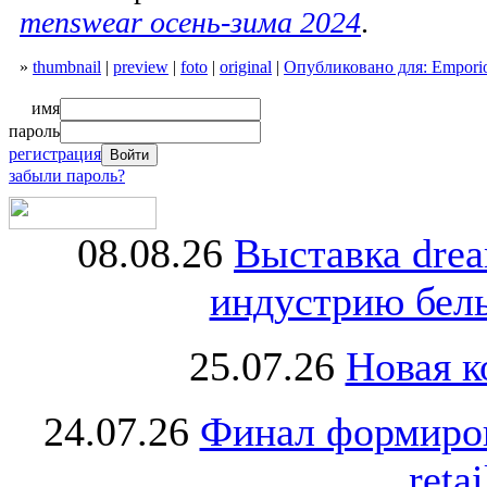
menswear осень-зима 2024
.
»
thumbnail
|
preview
|
foto
|
original
|
Опубликовано для: Emporio
имя
пароль
регистрация
забыли пароль?
08.08.26
Выставка dre
индустрию бель
25.07.26
Новая к
24.07.26
Финал формиро
retai