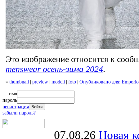
Это изображение относится к соо
menswear осень-зима 2024
.
»
thumbnail
|
preview
|
modeli
|
foto
|
Опубликовано для: Emporio
имя
пароль
регистрация
забыли пароль?
07.08.26
Новая к