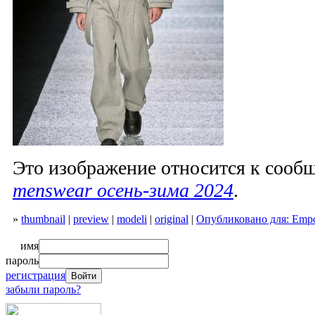
Это изображение относится к соо
menswear осень-зима 2024
.
»
thumbnail
|
preview
|
modeli
|
original
|
Опубликовано для: Empo
имя
пароль
регистрация
забыли пароль?