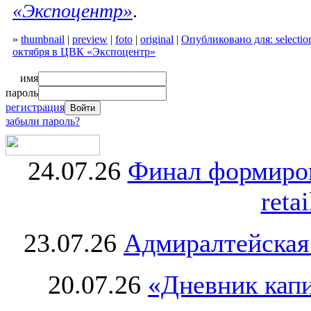
«Экспоцентр»
.
»
thumbnail
|
preview
|
foto
|
original
|
Опубликовано для: selection
октября в ЦВК «Экспоцентр»
имя
пароль
регистрация
забыли пароль?
24.07.26
Финал формиро
retai
23.07.26
Адмиралтейская
20.07.26
«Дневник капи