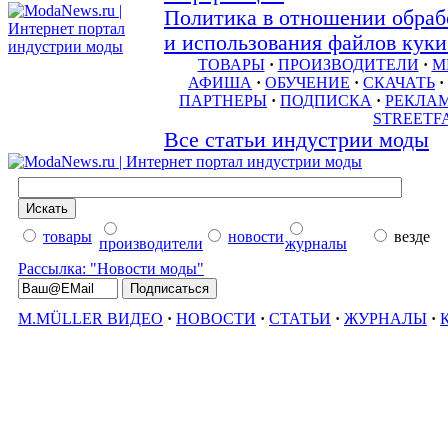
Политика в отношении обраб
и использования файлов куки 
ТОВАРЫ
·
ПРОИЗВОДИТЕЛИ
·
М
АФИША
·
ОБУЧЕНИЕ
·
СКАЧАТЬ
·
ПАРТНЕРЫ
·
ПОДПИСКА
·
РЕКЛА
STREETF
Все статьи индустрии моды
товары
новости
везде
производители
журналы
Рассылка: "Новости моды"
M.MÜLLER ВИДЕО
·
НОВОСТИ
·
СТАТЬИ
·
ЖУРНАЛЫ
·