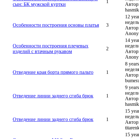
1
сын: БК мужской куртки
Автор
hasmik
12 yea
недель
Особенности построения основы платья
3
Автор
Anony
14 yea
Особенности построения плечевых
недели
2
изделий с втачным рукавом
Автор
Anony
8 years
неделя
Отведение края борта прямого пальто
1
Автор
bumer
9 year
недели
Отведение линии заднего сгиба брюк
1
Автор
hasmik
15 yea
недель
Отведение линии заднего сгиба брюк
1
Автор
titaren
15 yea