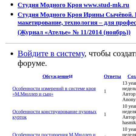
Студия Модного Кроя www.stud-mk.ru
Студия Модного Кроя Ирины Сычёвой. 
макетирование, технология – для профес
(Журнал «Ателье» № 11/2014 (ноябрь))
Войдите в систему
, чтобы созда
форуме.
Обсуждение
Ответы
Соз
13 yea
Особенности измерений в системе кроя
недель
1
«М.Мюллер и сын»
Автор
Anony
10 yea
Особенности конструирование пуховых
неделя
1
курток
Автор
hasmik
10 yea
Особенности постороения М.Мюллер и
неделя