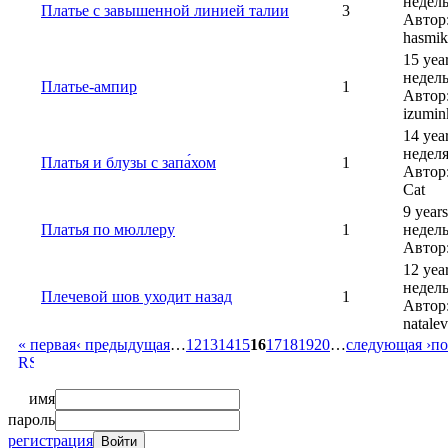
недель
Платье с завышенной линией талии
3
Автор
hasmik
15 yea
недель
Платье-ампир
1
Автор
izumin
14 yea
неделя
Платья и блузы с запа́хом‬
1
Автор:
Cat
9 year
Платья по мюллеру
1
недель
Автор:
12 yea
недель
Плечевой шов уходит назад
1
Автор
natalev
« первая
‹ предыдущая
…
12
13
14
15
16
17
18
19
20
…
следующая ›
по
имя
пароль
регистрация