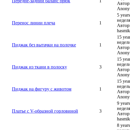
Передне-задний баланс брюк
1
Автор
Anony
5 years
неделя
Перенос линии плеча
1
Автор
hasmik
15 yea
недели
Пиджак без вытачки на полочке
1
Автор
Anony
15 yea
недели
Пиджак из ткани в полоску
3
Автор
Anony
15 yea
недель
Пиджак на фигуру с животом
1
Автор
Anony
9 years
неделя
Платье с V-образной горловиной
3
Автор
hasmik
8 year