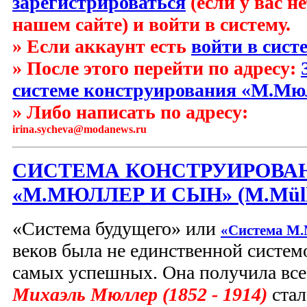
зарегистрироваться
(если у вас н
нашем сайте) и войти в систему.
» Если аккаунт есть
войти в сист
» После этого перейти по адресу:
системе конструирования «М.Мю
» Либо написать по адресу:
irina.sycheva
@
modanews.ru
СИСТЕМА КОНСТРУИРОВА
«М.МЮЛЛЕР И СЫН» (M.Müll
«Система будущего» или
«Система M.
веков была не единственной системо
самых успешных. Она получила все
Михаэль Мюллер (1852 - 1914)
стал