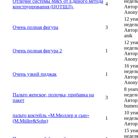
Отличие системы M&S от Единого метода
недель
4
конструирования (ЦОТШЛ).
Автор
Anony
12 yea
недель
Очень полная фигура
3
Автор:
anik
12 yea
недель
Очень полная фигура 2
1
Автор
Anony
16 yea
недель
Очень узкий пиджак
1
Автор
Anony
8 year
Пальто женское, полочка, прибавка на
недели
3
пакет
Автор
bumer
10 yea
пальто коктейль «М.Мюллер и сын»
1
недель
(M.Müller&Sohn)
Автор:
15 yea
неделя