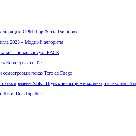
позиции CPM shop & retail solutions
игла 2026 – Модный алгоритм
тана» – новая капсула БАСК
ль Коше для Левайс
семестровый показ Toro de Fuego
 связь времен» ХБК «Шуйские ситцы» в коллекции текстиля Yer
. Лето. Bee-Together