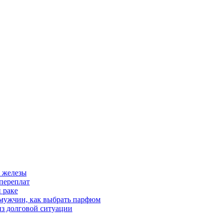
 железы
переплат
 раке
 мужчин, как выбрать парфюм
из долговой ситуации