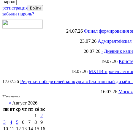
пароль
регистрация
забыли пароль?
24.07.26
Финал формирования экс
23.07.26
Адмиралтейская 
20.07.26
«Дневник капи
19.07.26
Кристе
18.07.26
МХПИ провёл летний 
17.07.26
Рисунки победителей конкурса «Текстильный дизайн –
16.07.26
Москва
«
Август 2026
пн
вт
ср
чт
пт
сб
вс
1
2
3
4
5
6
7
8
9
10
11
12
13
14
15
16