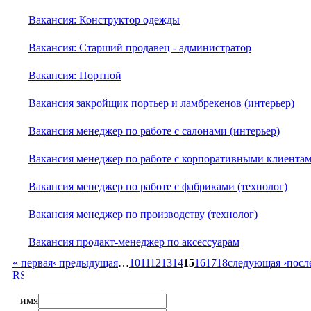
Вакансия: Конструктор одежды
Вакансия: Старший продавец - администратор
Вакансия: Портной
Вакансия закройщик портьер и ламбрекенов (интерьер)
Вакансия менеджер по работе с салонами (интерьер)
Вакансия менеджер по работе с корпоративными клиентам
Вакансия менеджер по работе с фабриками (технолог)
Вакансия менеджер по производству (технолог)
Вакансия продакт-менеджер по аксессуарам
« первая
‹ предыдущая
…
10
11
12
13
14
15
16
17
18
следующая ›
посл
имя