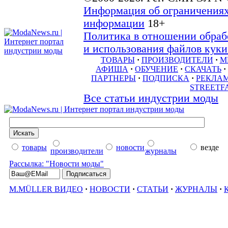
Информация об ограничениях
информации
18+
Политика в отношении обраб
и использования файлов куки 
ТОВАРЫ
·
ПРОИЗВОДИТЕЛИ
·
М
АФИША
·
ОБУЧЕНИЕ
·
СКАЧАТЬ
·
ПАРТНЕРЫ
·
ПОДПИСКА
·
РЕКЛА
STREETF
Все статьи индустрии моды
товары
новости
везде
производители
журналы
Рассылка: "Новости моды"
M.MÜLLER ВИДЕО
·
НОВОСТИ
·
СТАТЬИ
·
ЖУРНАЛЫ
·