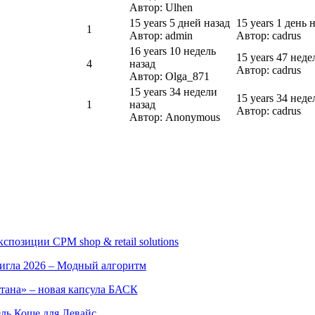
Автор: Ulhen
15 years 5 дней назад
15 years 1 день 
1
Автор: admin
Автор: cadrus
16 years 10 недель
15 years 47 неде
4
назад
Автор: cadrus
Автор: Olga_871
15 years 34 недели
15 years 34 неде
1
назад
Автор: cadrus
Автор: Anonymous
позиции CPM shop & retail solutions
игла 2026 – Модный алгоритм
тана» – новая капсула БАСК
ль Коше для Левайс