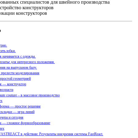
ованных специалистов для швейного производства
устройство конструкторов
кации конструкторов
Р
трио.
сить юбки.
 начинается с одежды.
латье для интересного положения.
ния на выпускном балу.
 прелести моделирования
простой геометрией
я — конструктор
возраста
ute couture – в массовое производство
ех
форма — простое решение
складки — игра линий
вчера и сегодня
на — сложное формообразование
пех
 FASTREACT в действии: Результаты внедрения системы FastReact.