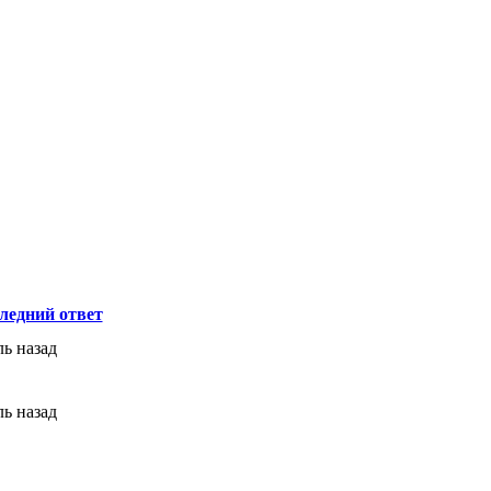
ледний ответ
ль назад
ль назад