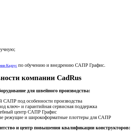
ручную;
по обучению и внедрению САПР Графис.
нии Кадрус
ьности компании CadRus
орудование для швейного производства:
й САПР под особенности производства
од ключ» и гарантийная сервисная поддержка
ебный центр САПР Графис
е режущие и широкоформатные плоттеры для САПР
ентство и центр повышения квалификации конструкторов: