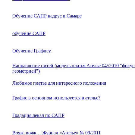
Обучение САПР кадрус в Самаре
обучение САПР
Обучение Графису
Направление нитей (модель платья Ателье 04//2010 "фокус
геометрией")
Любимое платье для интересного положения
Графис в основном используется в ателье?
Градация лекал по САПР
Вояж, вояж… Журнал «Ателье» № 09/2011