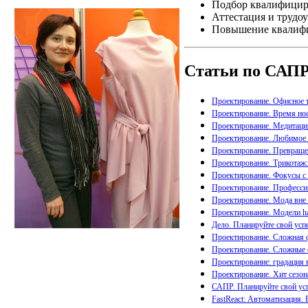
Подбор квалифицир
Аттестация и трудо
Повышение квалифи
Статьи по САП
Проектирование. Офисное 
Проектирование. Время но
Проектирование. Медитация
Проектирование. Любимое п
Проектирование. Превраще
Проектирование. Трикотаж:
Проектирование. Фокусы с 
Проектирование. Професси
Проектирование. Мода вне 
Проектирование. Модели ha
Дело. Планируйте свой усп
Проектирование. Сложная 
Проектирование. Сложные 
Проектирование: градация 
Проектирование. Хит сезо
САПР. Планируйте свой ус
FastReact: Автоматизация.