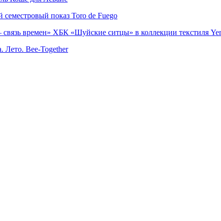
семестровый показ Toro de Fuego
 связь времен» ХБК «Шуйские ситцы» в коллекции текстиля Yer
. Лето. Bee-Together