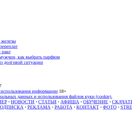
 железы
переплат
 раке
 мужчин, как выбрать парфюм
из долговой ситуации
7
 использования информации
18+
альных данных и использования файлов куки (cookie).
ЛЕР
·
НОВОСТИ
·
СТАТЬИ
·
АФИША
·
ОБУЧЕНИЕ
·
СКАЧАТ
ОДПИСКА
·
РЕКЛАМА
·
РАБОТА
·
КОНТАКТ
·
ФОТО
·
STR