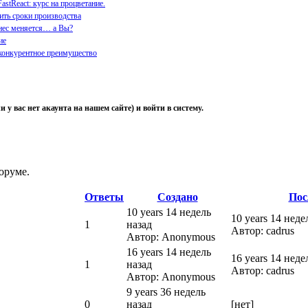
astReact: курс на процветание.
ить сроки производства
нес меняется… а Вы?
ие
конкурентное преимущество
и у вас нет акаунта на нашем сайте) и войти в систему.
оруме.
Ответы
Создано
Пос
10 years 14 недель
10 years 14 неде
1
назад
Автор: cadrus
Автор: Anonymous
16 years 14 недель
16 years 14 неде
1
назад
Автор: cadrus
Автор: Anonymous
9 years 36 недель
0
назад
[нет]