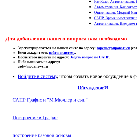
FastReact: Автоматизация. F
Автоматизация. Как сократ
Оптимизация. Модный биз
САПР. Время имеет значен
Автоматизация. Внедряем 
Для добавления вашего вопроса вам необходимо
Зарегистрироваться на нашем сайте по адресу:
зарегистрироваться
(есл
Если аккаунт есть
войти в систему
.
После этого перейти по адресу:
Задать вопрос по САПР
.
Либо написать по адресу:
cad
@
modanews.ru
Войдите в систему
, чтобы создать новое обсуждение в ф
Обсуждение
САПР Графис и "М.Мюллер и сын"
Построение в Графис
построение базовой основы